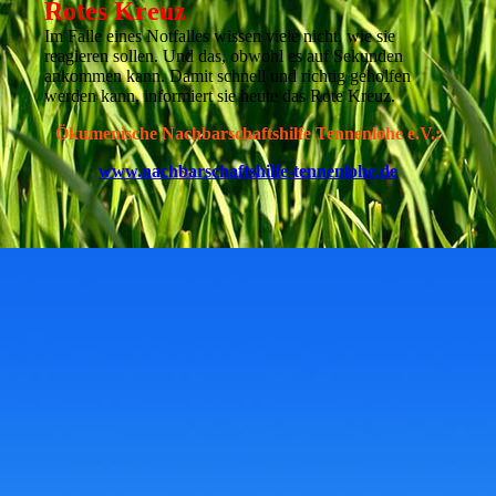
Rotes Kreuz
I
m Falle eines Notfalles wissen viele nicht, wie sie
reagieren sollen. Und das, obwohl es auf Sekunden
ankommen kann. Damit schnell und richtig geholfen
werden kann, informiert sie heute das Rote Kreuz.
Ökumenische Nachbarschaftshilfe Tennenlohe e.V.:
www.nachbarschaftshilfe-tennenlohe.de