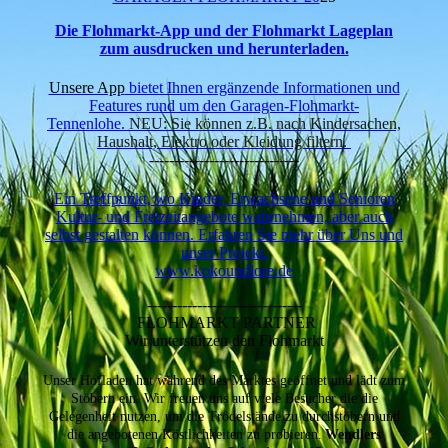
Die Flohmarkt-
App und der Flohmarkt Lageplan
zum ausdrucken und herunterladen.
Unsere App
bietet Ihnen ergänzende Informationen und
Features rund um den Garagen-Flohmarkt-
Tennenlohe.
NEU: Sie können z.B. nach Kindersachen,
Haushalt, Elektro oder Kleidung filtern.
------------------------------
Ein Treffpunkt, wo Kinder, Erwachsene und Senioren
Kultur- und Freizeitangebote wahrnehmen, aber auch
selbst gestalten können. Erfahren Sie mehr über Uns und
unser Projekt.
www.kokoundlore.de
-------------------------------
FLOHMARKT PARTNER
Wir unterstützen den Flohmarkt
Unser Hofladen hat während des Marktes geöffnet und lädt zum
Stöbern ein. Wir freuen uns auf viele Besucher die die
Gelegenheit nutzen, um die Trödelstände zu durchstöbern und
die angebotenen Köstlichkeiten zu probieren.
Wendlers