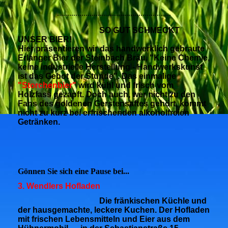
........................................................
SO GUT SCHMECKT
UNSER BIER!
Hier präsentieren wir das handwerklich gebraute
Erlanger Bier der Steinbach Bräu. "Keine Chemie,
keine industrielle Herstellung - Handwerkskunst
ist das Gebot der Stunde". Das einmalige
"Storchenbier"
wird kühl und frisch vom
Holzfass gezapft. Doch auch, wer nicht zu den
Fans des goldenen Gerstensaftes
gehört, kommt
nicht zu kurz bei erfrischenden alkoholfreien
Getränken.
Gönnen Sie sich eine Pause bei...
3. Wendlers Hofladen
Die fränkischen Küchle und
der hausgemachte, leckere Kuchen. Der Hofladen
mit frischen Lebensmitteln und Eier aus dem