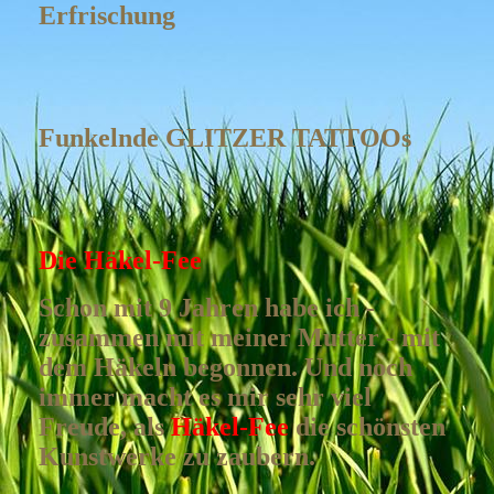
Erfrischung
Funkelnde GLITZER TATTOOs
Die Häkel-Fee
Schon mit 9 Jahren habe ich -
zusammen mit meiner Mutter - mit
dem Häkeln begonnen. Und noch
immer macht es mir sehr viel
Freude, als
Häkel-Fee
die schönsten
Kunstwerke zu zaubern.