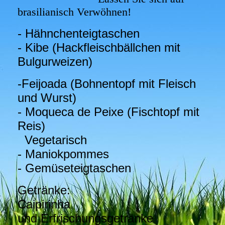
brasilianisch Verwöhnen!
- Hähnchenteigtaschen
- Kibe (Hackflei
schbällchen mit
Bulgurweizen)
-Feijoada (Bohnentopf mit Fleisch
und Wurst)
- Moqueca de Peixe (Fischtopf mit
Reis)
Vegetarisch
- Maniokpommes
- Gemüseteigtaschen
Getränke:
Caipirinha
und Erfrischungsgetränke