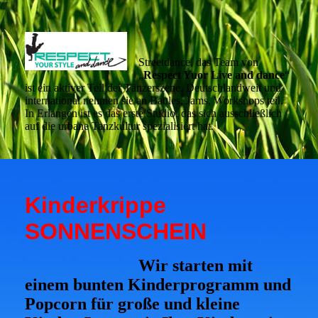
Streetdance, das
Team von
„
Respect Yuor Live and dance
“
ist ein aktiver Teil der Tänzerszene. Deutschlandweit und
international nehmen sie an Battles, Jams, Workshops teil.
In Erlangen ist es das erste Studio, das sich ausschließlich
auf die urbane Tanzkultur spezialisiert hat.
Kinderkrippe
SONNENSCHEIN
Wir starten mit
einem bunten Kinderprogramm und
Popcorn für große und kleine